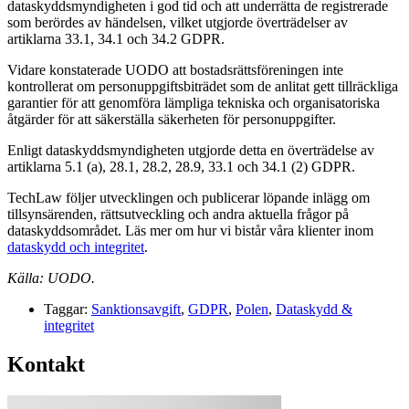
dataskyddsmyndigheten i god tid och att underrätta de registrerade
som berördes av händelsen, vilket utgjorde överträdelser av
artiklarna 33.1, 34.1 och 34.2 GDPR.
Vidare konstaterade UODO att bostadsrättsföreningen inte
kontrollerat om personuppgiftsbiträdet som de anlitat gett tillräckliga
garantier för att genomföra lämpliga tekniska och organisatoriska
åtgärder för att säkerställa säkerheten för personuppgifter.
Enligt dataskyddsmyndigheten utgjorde detta en överträdelse av
artiklarna 5.1 (a), 28.1, 28.2, 28.9, 33.1 och 34.1 (2) GDPR.
TechLaw följer utvecklingen och publicerar löpande inlägg om
tillsynsärenden, rättsutveckling och andra aktuella frågor på
dataskyddsområdet. Läs mer om hur vi bistår våra klienter inom
dataskydd och integritet
.
Källa: UODO.
Taggar:
Sanktionsavgift
,
GDPR
,
Polen
,
Dataskydd &
integritet
Kontakt