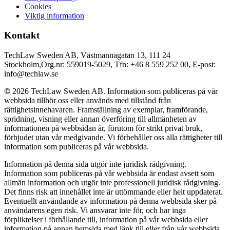
Cookies
Viktig information
Kontakt
TechLaw Sweden AB, Västmannagatan 13, 111 24
Stockholm,Org.nr: 559019-5029, Tfn: +46 8 559 252 00, E-post:
info@techlaw.se
©
2026 TechLaw Sweden AB. Information som publiceras på vår
webbsida tillhör oss eller används med tillstånd från
rättighetsinnehavaren. Framställning av exemplar, framförande,
spridning, visning eller annan överföring till allmänheten av
informationen på webbsidan är, förutom för strikt privat bruk,
förbjudet utan vår medgivande. Vi förbehåller oss alla rättigheter till
information som publiceras på vår webbsida.
Information på denna sida utgör inte juridisk rådgivning.
Information som publiceras på vår webbsida är endast avsett som
allmän information och utgör inte professionell juridisk rådgivning.
Det finns risk att innehållet inte är uttömmande eller helt uppdaterat.
Eventuellt användande av information på denna webbsida sker på
användarens egen risk. Vi ansvarar inte för, och har inga
förpliktelser i förhållande till, information på vår webbsida eller
information på annan hemsida med länk till eller från vår webbsida.