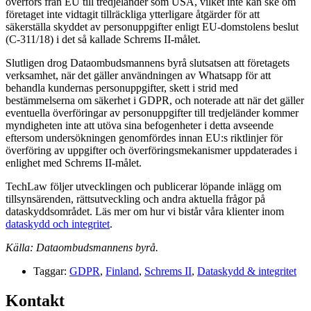
överförs från EU till tredjeländer som USA, vilket inte kan ske om
företaget inte vidtagit tillräckliga ytterligare åtgärder för att
säkerställa skyddet av personuppgifter enligt EU-domstolens beslut
(C-311/18) i det så kallade Schrems II-målet.
Slutligen drog Dataombudsmannens byrå slutsatsen att företagets
verksamhet, när det gäller användningen av Whatsapp för att
behandla kundernas personuppgifter, skett i strid med
bestämmelserna om säkerhet i GDPR, och noterade att när det gäller
eventuella överföringar av personuppgifter till tredjeländer kommer
myndigheten inte att utöva sina befogenheter i detta avseende
eftersom undersökningen genomfördes innan EU:s riktlinjer för
överföring av uppgifter och överföringsmekanismer uppdaterades i
enlighet med Schrems II-målet.
TechLaw följer utvecklingen och publicerar löpande inlägg om
tillsynsärenden, rättsutveckling och andra aktuella frågor på
dataskyddsområdet. Läs mer om hur vi bistår våra klienter inom
dataskydd och integritet
.
Källa: Dataombudsmannens byrå.
Taggar:
GDPR
,
Finland
,
Schrems II
,
Dataskydd & integritet
Kontakt