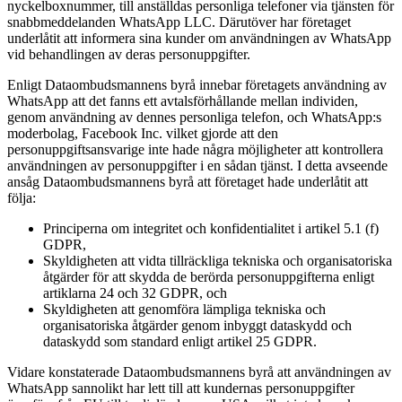
nyckelboxnummer, till anställdas personliga telefoner via tjänsten för
snabbmeddelanden WhatsApp LLC. Därutöver har företaget
underlåtit att informera sina kunder om användningen av WhatsApp
vid behandlingen av deras personuppgifter.
Enligt Dataombudsmannens byrå innebar företagets användning av
WhatsApp att det fanns ett avtalsförhållande mellan individen,
genom användning av dennes personliga telefon, och WhatsApp:s
moderbolag, Facebook Inc. vilket gjorde att den
personuppgiftsansvarige inte hade några möjligheter att kontrollera
användningen av personuppgifter i en sådan tjänst. I detta avseende
ansåg Dataombudsmannens byrå att företaget hade underlåtit att
följa:
Principerna om integritet och konfidentialitet i artikel 5.1 (f)
GDPR,
Skyldigheten att vidta tillräckliga tekniska och organisatoriska
åtgärder för att skydda de berörda personuppgifterna enligt
artiklarna 24 och 32 GDPR, och
Skyldigheten att genomföra lämpliga tekniska och
organisatoriska åtgärder genom inbyggt dataskydd och
dataskydd som standard enligt artikel 25 GDPR.
Vidare konstaterade Dataombudsmannens byrå att användningen av
WhatsApp sannolikt har lett till att kundernas personuppgifter