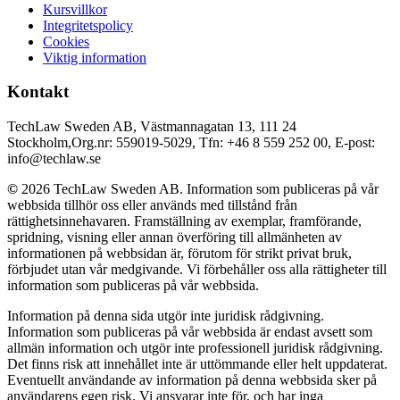
Kursvillkor
Integritetspolicy
Cookies
Viktig information
Kontakt
TechLaw Sweden AB, Västmannagatan 13, 111 24
Stockholm,Org.nr: 559019-5029, Tfn: +46 8 559 252 00, E-post:
info@techlaw.se
©
2026 TechLaw Sweden AB. Information som publiceras på vår
webbsida tillhör oss eller används med tillstånd från
rättighetsinnehavaren. Framställning av exemplar, framförande,
spridning, visning eller annan överföring till allmänheten av
informationen på webbsidan är, förutom för strikt privat bruk,
förbjudet utan vår medgivande. Vi förbehåller oss alla rättigheter till
information som publiceras på vår webbsida.
Information på denna sida utgör inte juridisk rådgivning.
Information som publiceras på vår webbsida är endast avsett som
allmän information och utgör inte professionell juridisk rådgivning.
Det finns risk att innehållet inte är uttömmande eller helt uppdaterat.
Eventuellt användande av information på denna webbsida sker på
användarens egen risk. Vi ansvarar inte för, och har inga