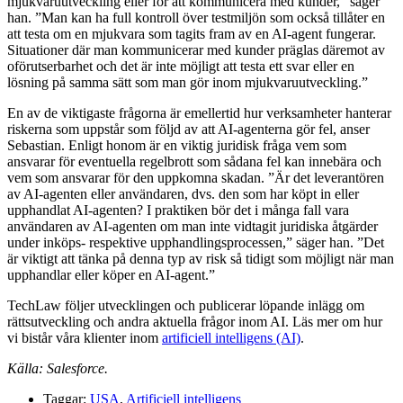
mjukvaruutveckling eller för att kommunicera med kunder,” säger
han. ”Man kan ha full kontroll över testmiljön som också tillåter en
att testa om en mjukvara som tagits fram av en AI-agent fungerar.
Situationer där man kommunicerar med kunder präglas däremot av
oförutserbarhet och det är inte möjligt att testa ett svar eller en
lösning på samma sätt som man gör inom mjukvaruutveckling.”
En av de viktigaste frågorna är emellertid hur verksamheter hanterar
riskerna som uppstår som följd av att AI-agenterna gör fel, anser
Sebastian. Enligt honom är en viktig juridisk fråga vem som
ansvarar för eventuella regelbrott som sådana fel kan innebära och
vem som ansvarar för den uppkomna skadan. ”Är det leverantören
av AI-agenten eller användaren, dvs. den som har köpt in eller
upphandlat AI-agenten? I praktiken bör det i många fall vara
användaren av AI-agenten om man inte vidtagit juridiska åtgärder
under inköps- respektive upphandlingsprocessen,” säger han. ”Det
är viktigt att tänka på denna typ av risk så tidigt som möjligt när man
upphandlar eller köper en AI-agent.”
TechLaw följer utvecklingen och publicerar löpande inlägg om
rättsutveckling och andra aktuella frågor inom AI. Läs mer om hur
vi bistår våra klienter inom
artificiell intelligens (AI)
.
Källa: Salesforce.
Taggar:
USA
,
Artificiell intelligens