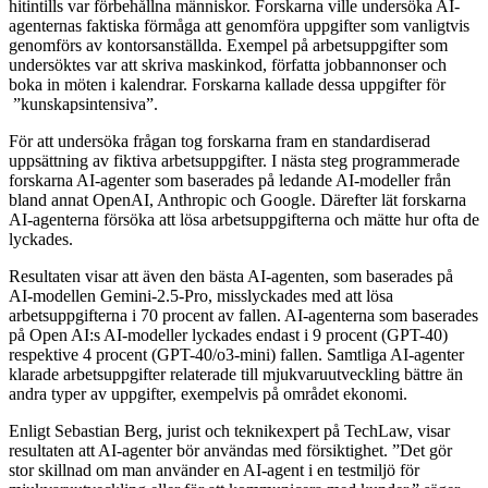
hitintills var förbehållna människor. Forskarna ville undersöka AI-
agenternas faktiska förmåga att genomföra uppgifter som vanligtvis
genomförs av kontorsanställda. Exempel på arbetsuppgifter som
undersöktes var att skriva maskinkod, författa jobbannonser och
boka in möten i kalendrar. Forskarna kallade dessa uppgifter för
”kunskapsintensiva”.
För att undersöka frågan tog forskarna fram en standardiserad
uppsättning av fiktiva arbetsuppgifter. I nästa steg programmerade
forskarna AI-agenter som baserades på ledande AI-modeller från
bland annat OpenAI, Anthropic och Google. Därefter lät forskarna
AI-agenterna försöka att lösa arbetsuppgifterna och mätte hur ofta de
lyckades.
Resultaten visar att även den bästa AI-agenten, som baserades på
AI-modellen Gemini-2.5-Pro, misslyckades med att lösa
arbetsuppgifterna i 70 procent av fallen. AI-agenterna som baserades
på Open AI:s AI-modeller lyckades endast i 9 procent (GPT-40)
respektive 4 procent (GPT-40/o3-mini) fallen. Samtliga AI-agenter
klarade arbetsuppgifter relaterade till mjukvaruutveckling bättre än
andra typer av uppgifter, exempelvis på området ekonomi.
Enligt Sebastian Berg, jurist och teknikexpert på TechLaw, visar
resultaten att AI-agenter bör användas med försiktighet. ”Det gör
stor skillnad om man använder en AI-agent i en testmiljö för