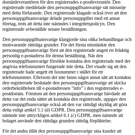
domänleverantören för den registrerades e-postleverantör. Den
registrerade meddelade den personuppgiftsansvarige sitt missnöje
med detta förfarande. Den registrerade klagade också över att den
personuppgiftsansvarige delade personuppgifter med ett annat
företag, trots att detta inte nämndes i integritetspolicyn. Den
registrerade avbeställde senare beställningen.
Den personuppgiftsansvarige klargjorde sina olika behandlingar och
motsvarande rättsliga grunder. För det första misstänkte den
personuppgiftsansvarige först att den registrerade angett en felaktig
personlig e-postadress för denna beställning. När den
personuppgiftsansvarige försökte kontakta den registrerade med det
angivna telefonnumret fungerade inte detta. Det visade sig att den
registrerade hade angett ett faxnummer i stället för ett
telefonnummer. Eftersom det inte fanns något annat sätt att kontakta
den registrerade beslutade den personuppgiftsansvarige att skicka
orderbekräftelsen till e-postadressen ”info” i den registrerades e-
postdomän. Förutom att den personuppgiftsansvarige hävdade att
detta var det enda sättet att kontakta den registrerade, uppgav den
personuppgiftsansvarige också att den var rättsligt skyldig att göra
detta enligt artikel 5.1 (d) GDPR. Den personuppgiftsansvarige
nämnde inte uttryckligen artikel 6.1 (c) GDPR, men nämnde att
bolaget använde den rättsliga grunden rättslig förpliktelse.
För det andra tillät den personuppgiftsansvarige sina kunder att