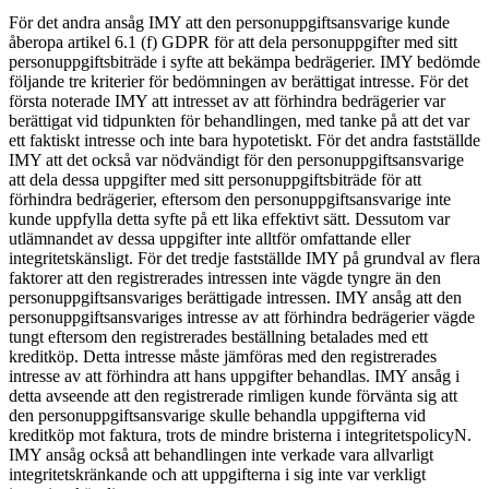
För det andra ansåg IMY att den personuppgiftsansvarige kunde
åberopa artikel 6.1 (f) GDPR för att dela personuppgifter med sitt
personuppgiftsbiträde i syfte att bekämpa bedrägerier. IMY bedömde
följande tre kriterier för bedömningen av berättigat intresse. För det
första noterade IMY att intresset av att förhindra bedrägerier var
berättigat vid tidpunkten för behandlingen, med tanke på att det var
ett faktiskt intresse och inte bara hypotetiskt. För det andra fastställde
IMY att det också var nödvändigt för den personuppgiftsansvarige
att dela dessa uppgifter med sitt personuppgiftsbiträde för att
förhindra bedrägerier, eftersom den personuppgiftsansvarige inte
kunde uppfylla detta syfte på ett lika effektivt sätt. Dessutom var
utlämnandet av dessa uppgifter inte alltför omfattande eller
integritetskänsligt. För det tredje fastställde IMY på grundval av flera
faktorer att den registrerades intressen inte vägde tyngre än den
personuppgiftsansvariges berättigade intressen. IMY ansåg att den
personuppgiftsansvariges intresse av att förhindra bedrägerier vägde
tungt eftersom den registrerades beställning betalades med ett
kreditköp. Detta intresse måste jämföras med den registrerades
intresse av att förhindra att hans uppgifter behandlas. IMY ansåg i
detta avseende att den registrerade rimligen kunde förvänta sig att
den personuppgiftsansvarige skulle behandla uppgifterna vid
kreditköp mot faktura, trots de mindre bristerna i integritetspolicyN.
IMY ansåg också att behandlingen inte verkade vara allvarligt
integritetskränkande och att uppgifterna i sig inte var verkligt