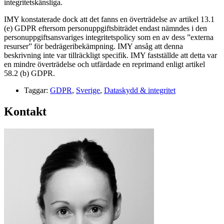
integritetskänsliga.
IMY konstaterade dock att det fanns en överträdelse av artikel 13.1
(e) GDPR eftersom personuppgiftsbiträdet endast nämndes i den
personuppgiftsansvariges integritetspolicy som en av dess ”externa
resurser” för bedrägeribekämpning. IMY ansåg att denna
beskrivning inte var tillräckligt specifik. IMY fastställde att detta var
en mindre överträdelse och utfärdade en reprimand enligt artikel
58.2 (b) GDPR.
Taggar:
GDPR
,
Sverige
,
Dataskydd & integritet
Kontakt