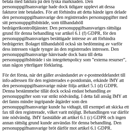
betala med faktura på den tyska marknaden. Den
personuppgiftsansvarige hade dock tidigare upplevt att dessa
fakturor inte betalades. För att förhindra att detta hände igen delade
den personuppgiftsansvarige den registrerades personuppgifter med
sitt personuppgiftsbiträde, som tillhandahöll
bedrägerikontrolltjänster. Den personuppgiftsansvariges rättsliga
grund för denna behandling var artikel 6.1 (f) GDPR, för den
personuppgiftsansvariges berättigade intresse av att förhindra
bedrägerier. Bolaget tillhandahöll också sin bedömning av varför
dess intressen vägde tyngre än den registrerades intressen. Den
personuppgiftsansvarige hänvisade dock bara till detta
personuppgiftsbiträde i sin integritetspolicy som ”externa resurser”,
utan någon ytterligare förklaring.
För det första, när det gäller avsändandet av e-postmeddelandet till
info-adressen för den registrerades e-postdomän, erkände IMY att
den personuppgiftsansvarige måste följa artikel 5.1 (d) GDPR.
Denna bestämmelse tillät dock också endast behandling av
personuppgifter som var strikt nödvändig. I detta fall ansåg IMY att
det fanns mindre ingripande åtgärder som den
personuppgiftsansvarige kunde ha vidtagit, till exempel att skicka ett
fax till den registrerade, vilket varit möjligt. Behandlingen var därför
inte nödvändig. IMY fastställde att artikel 6.1 (c) GDPR och ingen
annan rättslig grund kunde användas för denna behandling. Den
personuppgiftsansvarige bröt därför mot artikel 6.1 GDPR.