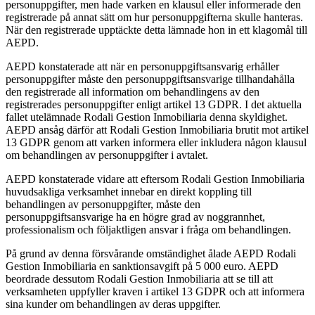
personuppgifter, men hade varken en klausul eller informerade den
registrerade på annat sätt om hur personuppgifterna skulle hanteras.
När den registrerade upptäckte detta lämnade hon in ett klagomål till
AEPD.
AEPD konstaterade att när en personuppgiftsansvarig erhåller
personuppgifter måste den personuppgiftsansvarige tillhandahålla
den registrerade all information om behandlingens av den
registrerades personuppgifter enligt artikel 13 GDPR. I det aktuella
fallet utelämnade Rodali Gestion Inmobiliaria denna skyldighet.
AEPD ansåg därför att Rodali Gestion Inmobiliaria brutit mot artikel
13 GDPR genom att varken informera eller inkludera någon klausul
om behandlingen av personuppgifter i avtalet.
AEPD konstaterade vidare att eftersom Rodali Gestion Inmobiliaria
huvudsakliga verksamhet innebar en direkt koppling till
behandlingen av personuppgifter, måste den
personuppgiftsansvarige ha en högre grad av noggrannhet,
professionalism och följaktligen ansvar i fråga om behandlingen.
På grund av denna försvårande omständighet ålade AEPD Rodali
Gestion Inmobiliaria en sanktionsavgift på 5 000 euro. AEPD
beordrade dessutom Rodali Gestion Inmobiliaria att se till att
verksamheten uppfyller kraven i artikel 13 GDPR och att informera
sina kunder om behandlingen av deras uppgifter.