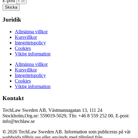
E-post
Skicka
Juridik
Allmänna villkor
Kursvillkor
Integritetspolicy
Cookies
Viktig information
Allmänna villkor
Kursvillkor
Integritetspolicy
Cookies
Viktig information
Kontakt
TechLaw Sweden AB, Västmannagatan 13, 111 24
Stockholm,Org.nr: 559019-5029, Tfn: +46 8 559 252 00, E-post:
info@techlaw.se
©
2026 TechLaw Sweden AB. Information som publiceras på vår
webbsida tillhör oss eller används med tillstånd från