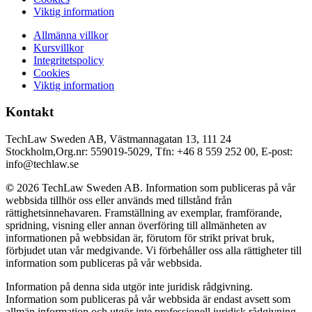
Viktig information
Allmänna villkor
Kursvillkor
Integritetspolicy
Cookies
Viktig information
Kontakt
TechLaw Sweden AB, Västmannagatan 13, 111 24
Stockholm,Org.nr: 559019-5029, Tfn: +46 8 559 252 00, E-post:
info@techlaw.se
©
2026 TechLaw Sweden AB. Information som publiceras på vår
webbsida tillhör oss eller används med tillstånd från
rättighetsinnehavaren. Framställning av exemplar, framförande,
spridning, visning eller annan överföring till allmänheten av
informationen på webbsidan är, förutom för strikt privat bruk,
förbjudet utan vår medgivande. Vi förbehåller oss alla rättigheter till
information som publiceras på vår webbsida.
Information på denna sida utgör inte juridisk rådgivning.
Information som publiceras på vår webbsida är endast avsett som
allmän information och utgör inte professionell juridisk rådgivning.