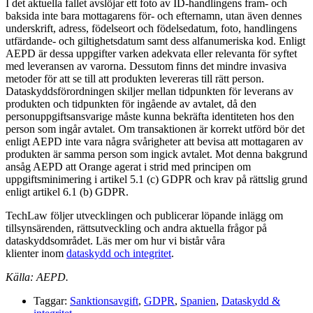
I det aktuella fallet avslöjar ett foto av ID-handlingens fram- och
baksida inte bara mottagarens för- och efternamn, utan även dennes
underskrift, adress, födelseort och födelsedatum, foto, handlingens
utfärdande- och giltighetsdatum samt dess alfanumeriska kod. Enligt
AEPD är dessa uppgifter varken adekvata eller relevanta för syftet
med leveransen av varorna. Dessutom finns det mindre invasiva
metoder för att se till att produkten levereras till rätt person.
Dataskyddsförordningen skiljer mellan tidpunkten för leverans av
produkten och tidpunkten för ingående av avtalet, då den
personuppgiftsansvarige måste kunna bekräfta identiteten hos den
person som ingår avtalet. Om transaktionen är korrekt utförd bör det
enligt AEPD inte vara några svårigheter att bevisa att mottagaren av
produkten är samma person som ingick avtalet. Mot denna bakgrund
ansåg AEPD att Orange agerat i strid med principen om
uppgiftsminimering i artikel 5.1 (c) GDPR och krav på rättslig grund
enligt artikel 6.1 (b) GDPR.
TechLaw följer utvecklingen och publicerar löpande inlägg om
tillsynsärenden, rättsutveckling och andra aktuella frågor på
dataskyddsområdet. Läs mer om hur vi bistår våra
klienter inom
dataskydd och integritet
.
Källa: AEPD.
Taggar:
Sanktionsavgift
,
GDPR
,
Spanien
,
Dataskydd &