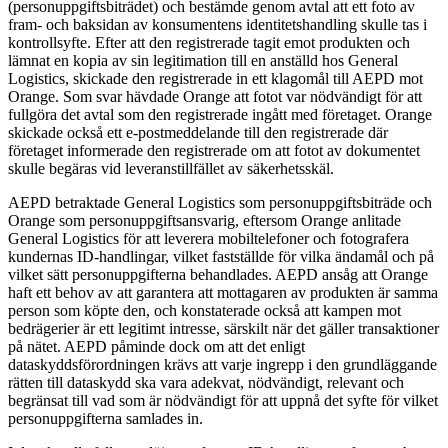
(personuppgiftsbiträdet) och bestämde genom avtal att ett foto av
fram- och baksidan av konsumentens identitetshandling skulle tas i
kontrollsyfte. Efter att den registrerade tagit emot produkten och
lämnat en kopia av sin legitimation till en anställd hos General
Logistics, skickade den registrerade in ett klagomål till AEPD mot
Orange. Som svar hävdade Orange att fotot var nödvändigt för att
fullgöra det avtal som den registrerade ingått med företaget. Orange
skickade också ett e-postmeddelande till den registrerade där
företaget informerade den registrerade om att fotot av dokumentet
skulle begäras vid leveranstillfället av säkerhetsskäl.
AEPD betraktade General Logistics som personuppgiftsbiträde och
Orange som personuppgiftsansvarig, eftersom Orange anlitade
General Logistics för att leverera mobiltelefoner och fotografera
kundernas ID-handlingar, vilket fastställde för vilka ändamål och på
vilket sätt personuppgifterna behandlades. AEPD ansåg att Orange
haft ett behov av att garantera att mottagaren av produkten är samma
person som köpte den, och konstaterade också att kampen mot
bedrägerier är ett legitimt intresse, särskilt när det gäller transaktioner
på nätet. AEPD påminde dock om att det enligt
dataskyddsförordningen krävs att varje ingrepp i den grundläggande
rätten till dataskydd ska vara adekvat, nödvändigt, relevant och
begränsat till vad som är nödvändigt för att uppnå det syfte för vilket
personuppgifterna samlades in.