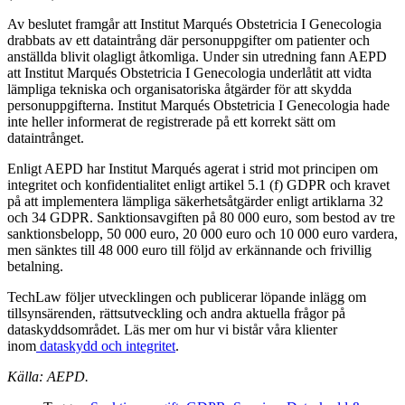
Av beslutet framgår att Institut Marqués Obstetricia I Genecologia
drabbats av ett dataintrång där personuppgifter om patienter och
anställda blivit olagligt åtkomliga. Under sin utredning fann AEPD
att Institut Marqués Obstetricia I Genecologia underlåtit att vidta
lämpliga tekniska och organisatoriska åtgärder för att skydda
personuppgifterna. Institut Marqués Obstetricia I Genecologia hade
inte heller informerat de registrerade på ett korrekt sätt om
dataintrånget.
Enligt AEPD har Institut Marqués agerat i strid mot principen om
integritet och konfidentialitet enligt artikel 5.1 (f) GDPR och kravet
på att implementera lämpliga säkerhetsåtgärder enligt artiklarna 32
och 34 GDPR. Sanktionsavgiften på 80 000 euro, som bestod av tre
sanktionsbelopp, 50 000 euro, 20 000 euro och 10 000 euro vardera,
men sänktes till 48 000 euro till följd av erkännande och frivillig
betalning.
TechLaw följer utvecklingen och publicerar löpande inlägg om
tillsynsärenden, rättsutveckling och andra aktuella frågor på
dataskyddsområdet. Läs mer om hur vi bistår våra klienter
inom
dataskydd och integritet
.
Källa: AEPD.