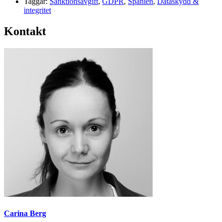
Taggar:
Sanktionsavgift
,
GDPR
,
Spanien
,
Dataskydd &
integritet
Kontakt
Carina Berg