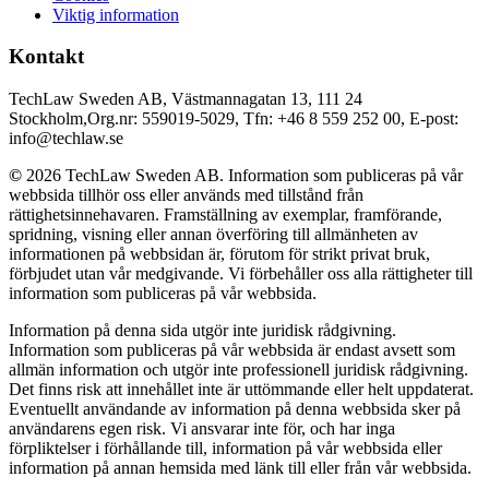
Viktig information
Kontakt
TechLaw Sweden AB, Västmannagatan 13, 111 24
Stockholm,Org.nr: 559019-5029, Tfn: +46 8 559 252 00, E-post:
info@techlaw.se
©
2026 TechLaw Sweden AB. Information som publiceras på vår
webbsida tillhör oss eller används med tillstånd från
rättighetsinnehavaren. Framställning av exemplar, framförande,
spridning, visning eller annan överföring till allmänheten av
informationen på webbsidan är, förutom för strikt privat bruk,
förbjudet utan vår medgivande. Vi förbehåller oss alla rättigheter till
information som publiceras på vår webbsida.
Information på denna sida utgör inte juridisk rådgivning.
Information som publiceras på vår webbsida är endast avsett som
allmän information och utgör inte professionell juridisk rådgivning.
Det finns risk att innehållet inte är uttömmande eller helt uppdaterat.
Eventuellt användande av information på denna webbsida sker på
användarens egen risk. Vi ansvarar inte för, och har inga
förpliktelser i förhållande till, information på vår webbsida eller
information på annan hemsida med länk till eller från vår webbsida.