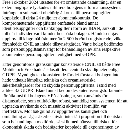
Free i oktober 2024 utsattes för ett omfattande dataintrång, där en
extern angripare lyckades infiltrera bolagens informationssystem.
Intrånget resulterade i obehörig åtkomst till personuppgifter
kopplade till cirka 24 miljoner abonnentkontrakt. De
komprometterade uppgifterna omfattade bland annat
identitetsuppgifter och bankuppgifter i form av IBAN, särskilt i de
fall där individer varit kunder hos båda bolagen. Händelsen gav
upphov till klagomål från mer än 2 500 berörda registrerade, vilket
föranledde CNIL att inleda tillsynsåtgärder. Varje bolag bedömdes
som personuppgiftsansvarigt för behandlingen av sina respektive
abonnenters personuppgifter i enlighet med GDPR.
Efter genomförda granskningar konstaterade CNIL att både Free
Mobile och Free hade åsidosatt flera centrala skyldigheter enligt
GDPR. Myndigheten konstaterade för det första att bolagen inte
hade vidtagit lämpliga tekniska och organisatoriska
säkerhetsåtgärder för att skydda personuppgifterna, i strid med
artikel 32 GDPR. Bland annat bedömdes autentiseringsförfarandet
för åtkomst till bolagens VPN-lösningar, som används för
distansarbete, som otillräckligt robust, samtidigt som systemen för att
upptäcka avvikande och misstänkt aktivitet i it-miljön var
ineffektiva. Mot bakgrund av uppgifternas känslighet och
omfattning ansågs säkerhetsnivån inte stå i proportion till de risker
som behandlingen medförde, särskilt med hänsyn till risken för
ekonomisk skada och bedrägerier kopplade till exponeringen av