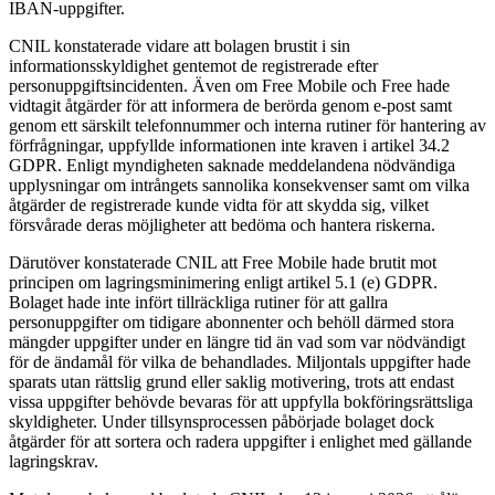
IBAN-uppgifter.
CNIL konstaterade vidare att bolagen brustit i sin
informationsskyldighet gentemot de registrerade efter
personuppgiftsincidenten. Även om Free Mobile och Free hade
vidtagit åtgärder för att informera de berörda genom e-post samt
genom ett särskilt telefonnummer och interna rutiner för hantering av
förfrågningar, uppfyllde informationen inte kraven i artikel 34.2
GDPR. Enligt myndigheten saknade meddelandena nödvändiga
upplysningar om intrångets sannolika konsekvenser samt om vilka
åtgärder de registrerade kunde vidta för att skydda sig, vilket
försvårade deras möjligheter att bedöma och hantera riskerna.
Därutöver konstaterade CNIL att Free Mobile hade brutit mot
principen om lagringsminimering enligt artikel 5.1 (e) GDPR.
Bolaget hade inte infört tillräckliga rutiner för att gallra
personuppgifter om tidigare abonnenter och behöll därmed stora
mängder uppgifter under en längre tid än vad som var nödvändigt
för de ändamål för vilka de behandlades. Miljontals uppgifter hade
sparats utan rättslig grund eller saklig motivering, trots att endast
vissa uppgifter behövde bevaras för att uppfylla bokföringsrättsliga
skyldigheter. Under tillsynsprocessen påbörjade bolaget dock
åtgärder för att sortera och radera uppgifter i enlighet med gällande
lagringskrav.