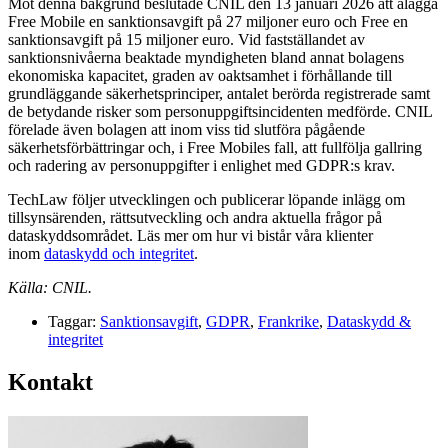
Mot denna bakgrund beslutade CNIL den 13 januari 2026 att ålägga
Free Mobile en sanktionsavgift på 27 miljoner euro och Free en
sanktionsavgift på 15 miljoner euro. Vid fastställandet av
sanktionsnivåerna beaktade myndigheten bland annat bolagens
ekonomiska kapacitet, graden av oaktsamhet i förhållande till
grundläggande säkerhetsprinciper, antalet berörda registrerade samt
de betydande risker som personuppgiftsincidenten medförde. CNIL
förelade även bolagen att inom viss tid slutföra pågående
säkerhetsförbättringar och, i Free Mobiles fall, att fullfölja gallring
och radering av personuppgifter i enlighet med GDPR:s krav.
TechLaw följer utvecklingen och publicerar löpande inlägg om
tillsynsärenden, rättsutveckling och andra aktuella frågor på
dataskyddsområdet. Läs mer om hur vi bistår våra klienter
inom
dataskydd och integritet
.
Källa: CNIL.
Taggar:
Sanktionsavgift
,
GDPR
,
Frankrike
,
Dataskydd &
integritet
Kontakt