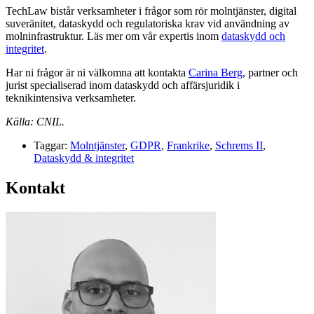
TechLaw bistår verksamheter i frågor som rör molntjänster, digital
suveränitet, dataskydd och regulatoriska krav vid användning av
molninfrastruktur. Läs mer om vår expertis inom
dataskydd och
integritet
.
Har ni frågor är ni välkomna att kontakta
Carina Berg
, partner och
jurist specialiserad inom dataskydd och affärsjuridik i
teknikintensiva verksamheter.
Källa: CNIL.
Taggar:
Molntjänster
,
GDPR
,
Frankrike
,
Schrems II
,
Dataskydd & integritet
Kontakt