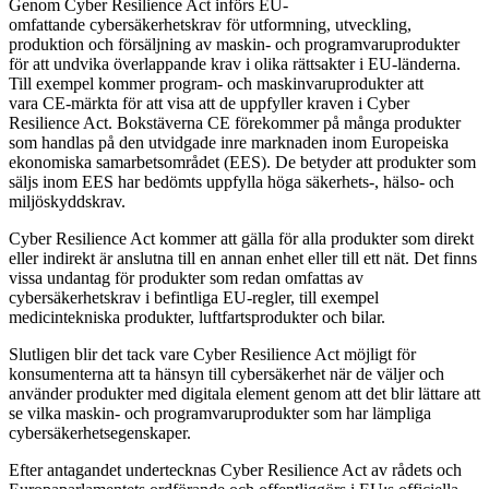
Genom Cyber Resilience Act införs EU-
omfattande cybersäkerhetskrav för utformning, utveckling,
produktion och försäljning av maskin- och programvaruprodukter
för att undvika överlappande krav i olika rättsakter i EU-länderna.
Till exempel kommer program- och maskinvaruprodukter att
vara CE-märkta för att visa att de uppfyller kraven i Cyber
Resilience Act. Bokstäverna CE förekommer på många produkter
som handlas på den utvidgade inre marknaden inom Europeiska
ekonomiska samarbetsområdet (EES). De betyder att produkter som
säljs inom EES har bedömts uppfylla höga säkerhets-, hälso- och
miljöskyddskrav.
Cyber Resilience Act kommer att gälla för alla produkter som direkt
eller indirekt är anslutna till en annan enhet eller till ett nät. Det finns
vissa undantag för produkter som redan omfattas av
cybersäkerhetskrav i befintliga EU-regler, till exempel
medicintekniska produkter, luftfartsprodukter och bilar.
Slutligen blir det tack vare Cyber Resilience Act möjligt för
konsumenterna att ta hänsyn till cybersäkerhet när de väljer och
använder produkter med digitala element genom att det blir lättare att
se vilka maskin- och programvaruprodukter som har lämpliga
cybersäkerhetsegenskaper.
Efter antagandet undertecknas Cyber Resilience Act av rådets och