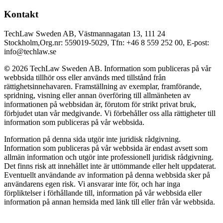
Kontakt
TechLaw Sweden AB, Västmannagatan 13, 111 24
Stockholm,Org.nr: 559019-5029, Tfn: +46 8 559 252 00, E-post:
info@techlaw.se
©
2026 TechLaw Sweden AB. Information som publiceras på vår
webbsida tillhör oss eller används med tillstånd från
rättighetsinnehavaren. Framställning av exemplar, framförande,
spridning, visning eller annan överföring till allmänheten av
informationen på webbsidan är, förutom för strikt privat bruk,
förbjudet utan vår medgivande. Vi förbehåller oss alla rättigheter till
information som publiceras på vår webbsida.
Information på denna sida utgör inte juridisk rådgivning.
Information som publiceras på vår webbsida är endast avsett som
allmän information och utgör inte professionell juridisk rådgivning.
Det finns risk att innehållet inte är uttömmande eller helt uppdaterat.
Eventuellt användande av information på denna webbsida sker på
användarens egen risk. Vi ansvarar inte för, och har inga
förpliktelser i förhållande till, information på vår webbsida eller
information på annan hemsida med länk till eller från vår webbsida.