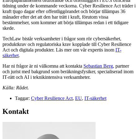
Europaparlamentets ordförande och offentliggörs i EU:s officiella
tidning under de kommande veckorna. Cyber Resilience Act träder i
kraft tjugo dagar efter offentliggörandet och börjar tillämpas 36
månader efter det att den har trätt i kraft, förutom vissa
bestämmelser, som kommer att börja tillämpas redan i ett tidigare
skede.
TechLaw bistår verksamheter i frågor som rör cybersäkerhet,
produktkrav och regulatoriska krav kopplade till Cyber Resilience
Act och digitala produkter. Läs mer om vår expertis inom
IT-
säkerhet
.
Har ni frågor är ni välkomna att kontakta
Sebastian Berg
, partner
och jurist med bakgrund som beräkningsfysiker, specialiserad inom
IT-rätt och AI i teknikintensiva verksamheter.
Källa: Rådet.
Taggar:
Cyber Resilience Act
,
EU
,
IT-säkerhet
Kontakt