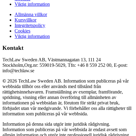
Viktig information
Allmänna villkor
Kursvillkor
Integritetspolicy
Cookies
Viktig information
Kontakt
TechLaw Sweden AB, Västmannagatan 13, 111 24
Stockholm,Org.nr: 559019-5029, Tfn: +46 8 559 252 00, E-post:
info@techlaw.se
©
2026 TechLaw Sweden AB. Information som publiceras på vår
webbsida tillhör oss eller används med tillstånd från
rättighetsinnehavaren. Framställning av exemplar, framförande,
spridning, visning eller annan överföring till allmänheten av
informationen på webbsidan är, förutom för strikt privat bruk,
förbjudet utan vår medgivande. Vi förbehåller oss alla rättigheter till
information som publiceras på vår webbsida.
Information på denna sida utgör inte juridisk rådgivning.
Information som publiceras på vår webbsida är endast avsett som
allmän information och utgör inte professionell juridisk rådgivning.