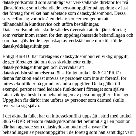
dataskyddsombud som samtidigt var verkställande direktör för två
tjänsteföretag som behandlade personuppgifter på uppdrag av just
det företag för vilket han arbetade som dataskyddsombud. Dessa
serviceföretag var också en del av koncernen genom att
tillhandahålla kundservice och utföra beställningar.
Dataskyddsombudet skulle således övervaka att de tjänsteföretag
som verkar inom ramen för den uppdragsbaserade behandlingen och
som han själv ledde i egenskap av verkställande direktör följde
dataskyddslagstiftningen.
Enligt BlnBDI har företagens dataskyddsombud en viktig uppgift,
de ger företaget råd om dess skyldigheter enligt
dataskyddslagstiftningen och övervakar att
dataskyddsbestämmelserna följs. Enligt artikel 38.6 GDPR får
denna funktion endast utövas av personer som inte är föremål för
intressekonflikter på grund av andra uppgifter. Detta gäller till
exempel personer med ledande funktioner i företaget som själva
fattar viktiga beslut om behandlingen av personuppgifter i företaget.
Uppgiften får därför inte utföras av personer som därmed skulle
övervaka sig själva.
I det aktuella fallet har en intressekonflikt uppstått i strid med artikel
38.6 GDPR eftersom dataskyddsombudet befunnit sig i en position
där han agerade som dataskyddsombud med ansvar för
behandlingen av personuppgifter i de företag som han samtidigt varit