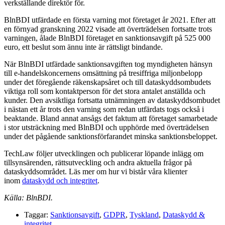
verkställande direktör för.
BlnBDI utfärdade en första varning mot företaget år 2021. Efter att
en förnyad granskning 2022 visade att överträdelsen fortsatte trots
varningen, ålade BlnBDI företaget en sanktionsavgift på 525 000
euro, ett beslut som ännu inte är rättsligt bindande.
När BlnBDI utfärdade sanktionsavgiften tog myndigheten hänsyn
till e-handelskoncernens omsättning på tresiffriga miljonbelopp
under det föregående räkenskapsåret och till dataskyddsombudets
viktiga roll som kontaktperson för det stora antalet anställda och
kunder. Den avsiktliga fortsatta utnämningen av dataskyddsombudet
i nästan ett år trots den varning som redan utfärdats togs också i
beaktande. Bland annat ansågs det faktum att företaget samarbetade
i stor utsträckning med BlnBDI och upphörde med överträdelsen
under det pågående sanktionsförfarandet minska sanktionsbeloppet.
TechLaw följer utvecklingen och publicerar löpande inlägg om
tillsynsärenden, rättsutveckling och andra aktuella frågor på
dataskyddsområdet. Läs mer om hur vi bistår våra klienter
inom
dataskydd och integritet
.
Källa: BlnBDI.
Taggar:
Sanktionsavgift
,
GDPR
,
Tyskland
,
Dataskydd &
integritet