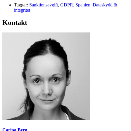
Taggar:
Sanktionsavgift
,
GDPR
,
Spanien
,
Dataskydd &
integritet
Kontakt
Carina Berg