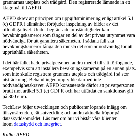
grannarnas uteplats och trädgård. Den registrerade lämnade in ett
klagomål till AEPD.
AEPD skrev att principen om uppgiftsminimering enligt artikel 5.1
(c) GDPR i allmänhet förbjuder inspelning av bilder av det
offentliga livet. Under begränsade omständigheter kan
bevakningskameror som fångar en del av det privata utrymmet vara
nödvändiga för att garantera säkerheten. I sådana fall ska
bevakningskameror fånga den minsta del som är nödvändig för att
upprätthålla säkerheten.
I det här fallet hade privatpersonen andra medel till sitt förfogande,
exempelvis som att installera bevakningskameran på en annan plats,
som inte skulle registrera grannens uteplats och trädgård i så stor
utsträckning. Behandlingen uppfyllde därmed inte
nödvändighetskravet. AEPD konstaterade därför att privatpersonen
brutit mot artikel 5.1 (c) GDPR och har utfärdat en sanktionsavgift
på 300 euro.
TechLaw följer utvecklingen och publicerar löpande inlägg om
tillsynsärenden, rättsutveckling och andra aktuella frågor på
dataskyddsområdet. Läs mer om hur vi bistår våra klienter
inom
dataskydd och integritet
.
Källa: AEPD.