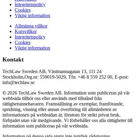
Integritetspolicy
Cookies
Viktig information
Allmänna villkor
Kursvillkor
Integritetspolicy
Cookies
Viktig information
Kontakt
TechLaw Sweden AB, Västmannagatan 13, 111 24
Stockholm,Org.nr: 559019-5029, Tfn: +46 8 559 252 00, E-post:
info@techlaw.se
©
2026 TechLaw Sweden AB. Information som publiceras på vår
webbsida tillhör oss eller används med tillstånd från
rättighetsinnehavaren. Framställning av exemplar, framförande,
spridning, visning eller annan överföring till allmänheten av
informationen på webbsidan är, förutom för strikt privat bruk,
förbjudet utan vår medgivande. Vi förbehåller oss alla rättigheter till
information som publiceras på vår webbsida.
Information på denna sida utgör inte juridisk rådgivning.